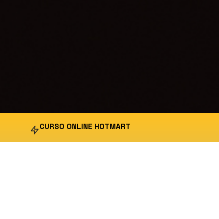
CURSO ONLINE HOTMART
Extreme Vocal Club
Formada em Publicidade e
MYLENA
Propaganda e com sua
vasta experiência na área e
MONACO
na Música, Mylena também